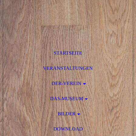
STARTSEITE
VERANSTALTUNGEN
DER-VEREIN
DAS-MUSEUM
BILDER
DOWNLOAD