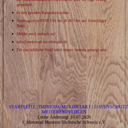
gewerkelt.
In den
geraden
Kalenderwochen
Samstags
von 09:00 Uhr bis 16:00 Uhr, auf freiwilliger
Basis.
Meldet euch einfach an!
info@motorrad-im-rittergut.de
Für das leibliche Wohl wird immer bestens gesorgt sein.
STARTSEITE
|
IMPRESSUM
|
KONTAKT
|
DATENSCHUT
WEITEREMPFEHLEN
Letzte Änderung: 10.07.2026
© Motorrad Museum Sächsische Schweiz e.V.