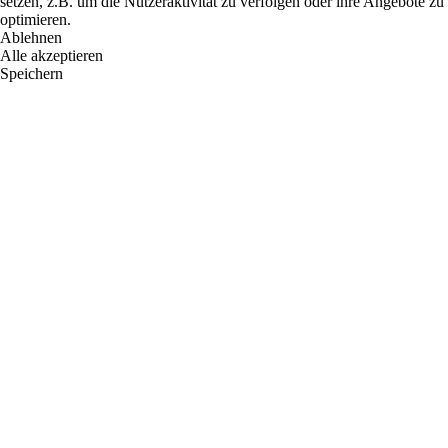
setzen, z.B. um die Nutzeraktivität zu verfolgen oder ihre Angebote zu
optimieren.
Ablehnen
Alle akzeptieren
Speichern