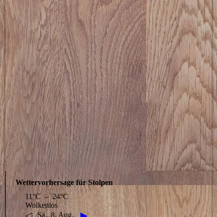
Wettervorhersage für Stolpen
11°C – 24°C
Wolkenlos
◁
▶
Sa., 8. Aug..