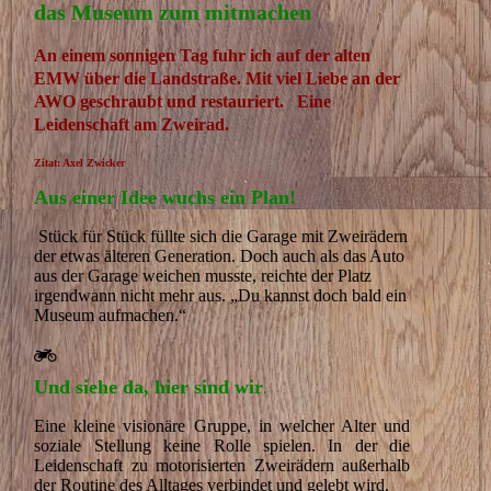
das Museum zum mitmachen
A
n einem sonnigen Tag fuhr ich auf der alten
EMW über die Landstraße.
Mit viel Liebe an der
AWO geschraubt und restauriert. E
ine
Leidenschaft am Zweirad.
Zitat: Axel Zwicker
Aus einer Idee wuchs ein Plan!
Stück für Stück füllte sich die Garage mit Zweirädern
der etwas älteren Generation. Doch auch als das Auto
aus der Garage weichen musste, reichte der Platz
irgendwann nicht mehr aus. „Du kannst doch bald ein
Museum aufmachen.“
Und siehe da, hier sind wir
.
Eine kleine visionäre Gruppe, in welcher Alter und
soziale Stellung keine Rolle spielen. In der die
Leidenschaft zu motorisierten Zweirädern außerhalb
der Routine des Alltages verbindet und gelebt wird.