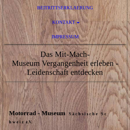
BEITRITTSERKLAERUNG
KONTAKT
IMPRESSUM
Das Mit-Mach-
Museum
Vergangenheit erleben -
Leidenschaft entdecken
Motorrad - Museum
S ä c h s i s c h e S c
h w e i z e.V.