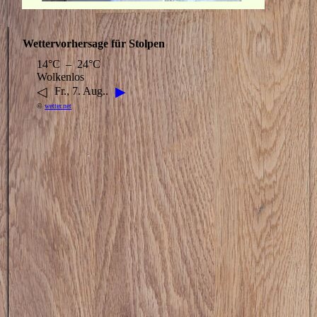
Wettervorhersage für Stolpen
14°C – 24°C
Wolkenlos
◁
▶
Fr., 7. Aug..
©
wetter.net