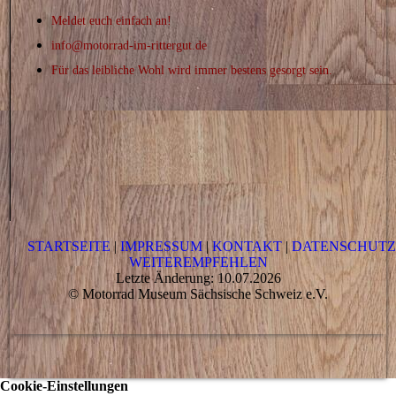
Meldet euch einfach an!
info@motorrad-im-rittergut.de
Für das leibliche Wohl wird immer bestens gesorgt sein.
STARTSEITE
|
IMPRESSUM
|
KONTAKT
|
DATENSCHUT
WEITEREMPFEHLEN
Letzte Änderung: 10.07.2026
© Motorrad Museum Sächsische Schweiz e.V.
Cookie-Einstellungen