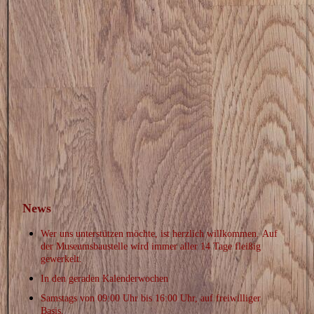
News
Wer uns unterstützen möchte, ist herzlich willkommen.
Auf
der Museumsbaustelle wird immer aller 14 Tage fleißig
gewerkelt.
In den
geraden
Kalenderwochen
Samstags
von 09:00 Uhr bis 16:00 Uhr, auf freiwilliger
Basis.