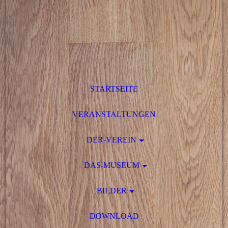
STARTSEITE
VERANSTALTUNGEN
DER-VEREIN
DAS-MUSEUM
BILDER
DOWNLOAD