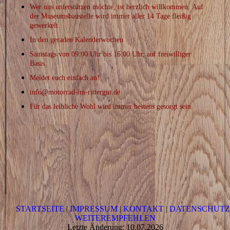
Wer uns unterstützen möchte, ist herzlich willkommen.
Auf
der Museumsbaustelle wird immer aller 14 Tage fleißig
gewerkelt.
In den
geraden
Kalenderwochen
Samstags
von 09:00 Uhr bis 16:00 Uhr, auf freiwilliger
Basis.
Meldet euch einfach an!
info@motorrad-im-rittergut.de
Für das leibliche Wohl wird immer bestens gesorgt sein.
STARTSEITE
|
IMPRESSUM
|
KONTAKT
|
DATENSCHUT
WEITEREMPFEHLEN
Letzte Änderung: 10.07.2026