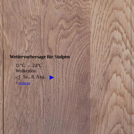
Wettervorhersage für Stolpen
11°C – 24°C
Wolkenlos
◁
▶
Sa., 8. Aug..
©
wetter.net