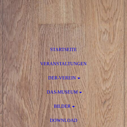
STARTSEITE
VERANSTALTUNGEN
DER-VEREIN
DAS-MUSEUM
BILDER
DOWNLOAD